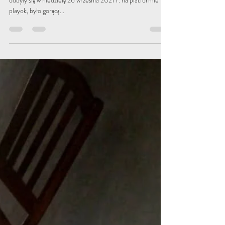
2 sty 2022
3 minut(y) czytania
2. wszystkie kobiece mistrzostwa
online Oware — 2021
Drugie All Female Online Oware Championship, które
odbyły się w niedzielę 26 września 2021 r. na platformie
playok, było gorącą...